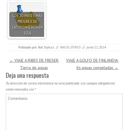
LOS 20 PAÍSES MÁS
PROGRES DE
LATINOAMÉRICA EN
2026
Publicado por:
Rod Stylezz
//
INICIO
,
OTROS
//
junio 22, 2024
Navegación de entradas
←
VIAJE A RIBES DE FRESER:
VIAJE A GOLFO DE FINLANDIA:
Tierra de aguas
En aguas congeladas
→
Deja una respuesta
Tu dirección de correo electrónico no será publicada.
Los campos obligatorios
están marcados con
*