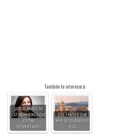
También le interesará:
LOS 20 PAÍSES DE
LATINOAMÉRICA QUE
LOS 7 PAÍSES QUE
ESTÁN
MÁS SE QUIEREN EN
DESPERTANDO
2026