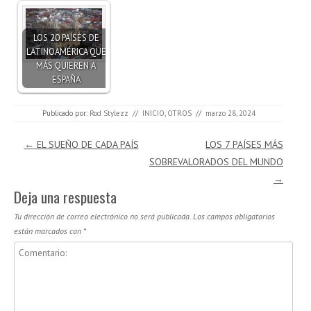
LOS 20 PAÍSES DE
LATINOAMÉRICA QUE
MÁS QUIEREN A
ESPAÑA
Publicado por:
Rod Stylezz
//
INICIO
,
OTROS
//
marzo 28, 2024
Navegación de entradas
←
EL SUEÑO DE CADA PAÍS
LOS 7 PAÍSES MÁS
SOBREVALORADOS DEL MUNDO
→
Deja una respuesta
Tu dirección de correo electrónico no será publicada.
Los campos obligatorios
están marcados con
*