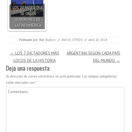
LOS 20 PAÍSES QUE
SE CREEN
SUPERIORES DE
LATINOAMÉRICA
Publicado por:
Rod Stylezz
//
INICIO
,
OTROS
//
abril 10, 2024
Navegación de entradas
←
LOS 7 DICTADORES MÁS
ARGENTINA SEGÚN CADA PAÍS
LOCOS DE LA HISTORIA
DEL MUNDO
→
Deja una respuesta
Tu dirección de correo electrónico no será publicada.
Los campos obligatorios
están marcados con
*