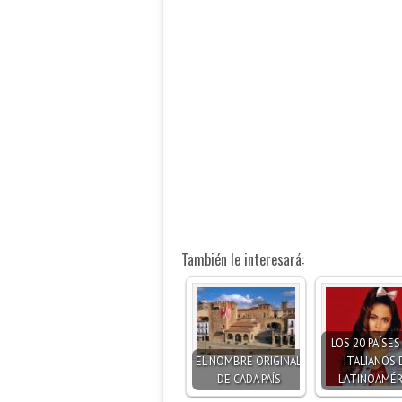
También le interesará:
LOS 20 PAÍSE
EL NOMBRE ORIGINAL
ITALIANOS 
DE CADA PAÍS
LATINOAMÉR