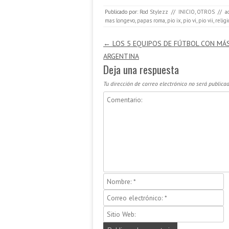
Publicado por:
Rod Stylezz
//
INICIO
,
OTROS
//
a
mas longevo
,
papas roma
,
pio ix
,
pio vi
,
pio vii
,
relig
Navegación de entradas
←
LOS 5 EQUIPOS DE FÚTBOL CON MÁS
ARGENTINA
Deja una respuesta
Tu dirección de correo electrónico no será publicad