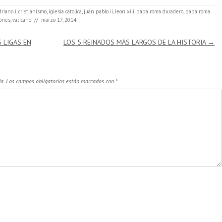
driano i
,
cristianismo
,
iglesia catolica
,
juan pablo ii
,
leon xiii
,
papa roma duradero
,
papa roma
iones
,
vaticano
//
marzo 17, 2014
 LIGAS EN
LOS 5 REINADOS MÁS LARGOS DE LA HISTORIA
→
a.
Los campos obligatorios están marcados con
*