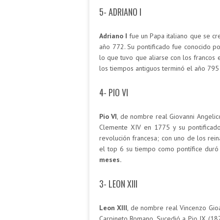
5- ADRIANO I
Adriano I
fue un Papa italiano que se cr
año 772. Su pontificado fue conocido po
lo que tuvo que aliarse con los francos
los tiempos antiguos terminó el año 79
4- PIO VI
Pio VI
, de nombre real Giovanni Angelic
Clemente XIV en 1775 y su pontificado
revolución francesa; con uno de los rei
el top 6 su tiempo como pontífice duró
meses.
3- LEON XIII
Leon XIII
, de nombre real Vincenzo Gioa
Carpineto Romano. Sucedió a Pio IX (18