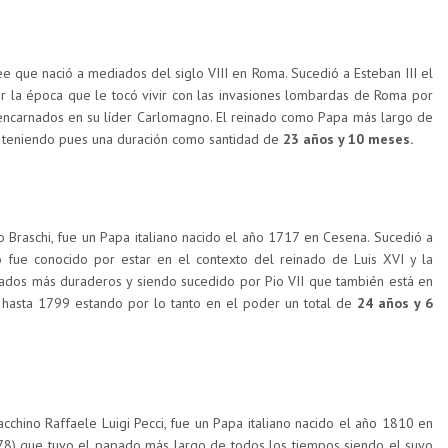
ee que nació a mediados del siglo VIII en Roma. Sucedió a Esteban III el
r la época que le tocó vivir con las invasiones lombardas de Roma por
 encarnados en su líder Carlomagno. El reinado como Papa más largo de
5 teniendo pues una duración como santidad de
23 años y 10 meses.
o Braschi, fue un Papa italiano nacido el año 1717 en Cesena. Sucedió a
 fue conocido por estar en el contexto del reinado de Luis XVI y la
nados más duraderos y siendo sucedido por Pio VII que también está en
 hasta 1799 estando por lo tanto en el poder un total de
24 años y 6
cchino Raffaele Luigi Pecci, fue un Papa italiano nacido el año 1810 en
78) que tuvo el papado más largo de todos los tiempos siendo el suyo