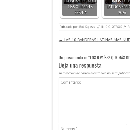
LATINOAMÉRICA QUE
RACISTAS 
MÁS QUIEREN A
LATINOAMÉRIC
ESPAÑA
2026
Publicado por:
Rod Stylezz
//
INICIO
,
OTROS
//
f
Navegación de entradas
←
LAS 10 BANDERAS LATINAS MÁS NU
Un pensamiento en “
LOS 6 PAÍSES QUE MÁS OD
Deja una respuesta
Tu dirección de correo electrónico no será publicad