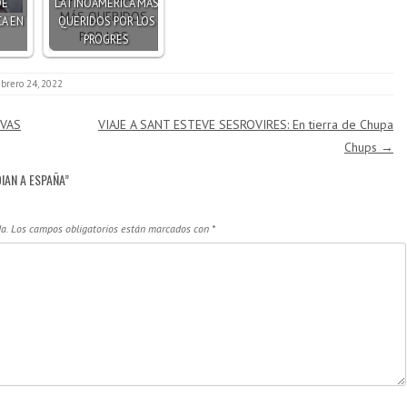
DE
LATINOAMÉRICA MÁS
A EN
QUERIDOS POR LOS
PROGRES
ebrero 24, 2022
EVAS
VIAJE A SANT ESTEVE SESROVIRES: En tierra de Chupa
Chups
→
IAN A ESPAÑA
”
a.
Los campos obligatorios están marcados con
*