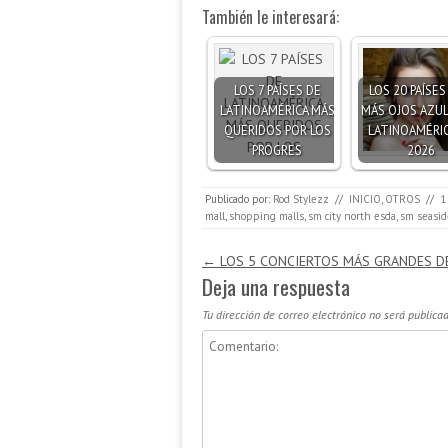
También le interesará:
LOS 7 PAÍSES DE
LOS 20 PAÍSE
LATINOAMÉRICA MÁS
MÁS OJOS AZUL
QUERIDOS POR LOS
LATINOAMÉRIC
PROGRES
2026
Publicado por:
Rod Stylezz
//
INICIO
,
OTROS
//
1
mall
,
shopping malls
,
sm city north esda
,
sm seasid
Navegación de entradas
←
LOS 5 CONCIERTOS MÁS GRANDES DE
Deja una respuesta
Tu dirección de correo electrónico no será publicad