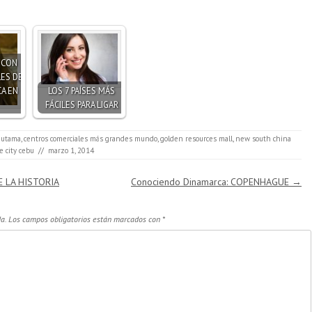
S CON
ES DE
A EN
LOS 7 PAÍSES MÁS
FÁCILES PARA LIGAR
 utama
,
centros comerciales más grandes mundo
,
golden resources mall
,
new south china
e city cebu
//
marzo 1, 2014
 LA HISTORIA
Conociendo Dinamarca: COPENHAGUE
→
a.
Los campos obligatorios están marcados con
*