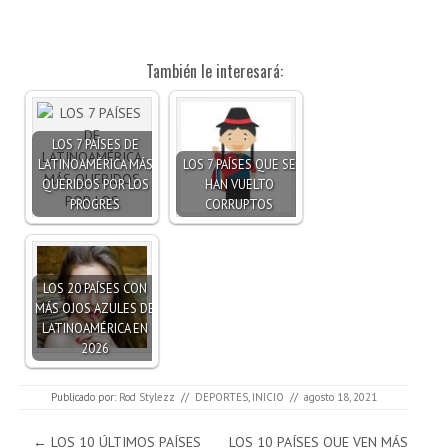
También le interesará:
LOS 7 PAÍSES DE
LATINOAMÉRICA MÁS
LOS 7 PAÍSES QUE SE
QUERIDOS POR LOS
HAN VUELTO
PROGRES
CORRUPTOS
LOS 20 PAÍSES CON
MÁS OJOS AZULES DE
LATINOAMÉRICA EN
2026
Publicado por:
Rod Stylezz
//
DEPORTES
,
INICIO
//
agosto 18, 2021
Navegación de entradas
←
LOS 10 ÚLTIMOS PAÍSES
LOS 10 PAÍSES QUE VEN MÁS