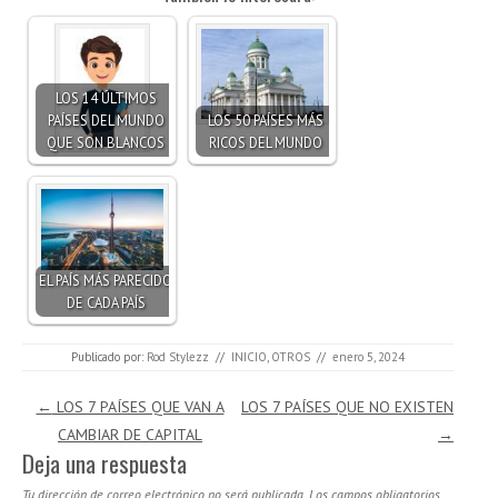
LOS 14 ÚLTIMOS
PAÍSES DEL MUNDO
LOS 50 PAÍSES MÁS
QUE SON BLANCOS
RICOS DEL MUNDO
EL PAÍS MÁS PARECIDO
DE CADA PAÍS
Publicado por:
Rod Stylezz
//
INICIO
,
OTROS
//
enero 5, 2024
Navegación de entradas
←
LOS 7 PAÍSES QUE VAN A
LOS 7 PAÍSES QUE NO EXISTEN
CAMBIAR DE CAPITAL
→
Deja una respuesta
Tu dirección de correo electrónico no será publicada.
Los campos obligatorios