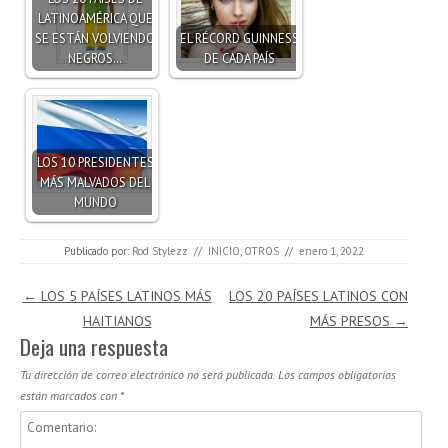
LATINOAMÉRICA QUE
SE ESTÁN VOLVIENDO
EL RÉCORD GUINNESS
NEGROS…
DE CADA PAÍS
LOS 10 PRESIDENTES
MÁS MALVADOS DEL
MUNDO
Publicado por:
Rod Stylezz
//
INICIO
,
OTROS
//
enero 1, 2022
Navegación de entradas
←
LOS 5 PAÍSES LATINOS MÁS
LOS 20 PAÍSES LATINOS CON
HAITIANOS
MÁS PRESOS
→
Deja una respuesta
Tu dirección de correo electrónico no será publicada.
Los campos obligatorios
están marcados con
*