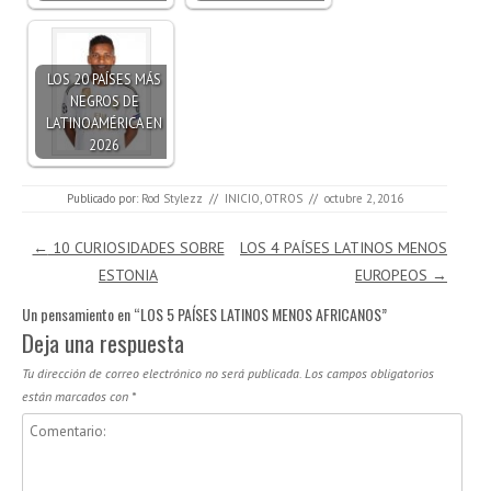
LOS 20 PAÍSES MÁS
NEGROS DE
LATINOAMÉRICA EN
2026
Publicado por:
Rod Stylezz
//
INICIO
,
OTROS
//
octubre 2, 2016
Navegación de entradas
←
10 CURIOSIDADES SOBRE
LOS 4 PAÍSES LATINOS MENOS
ESTONIA
EUROPEOS
→
Un pensamiento en “
LOS 5 PAÍSES LATINOS MENOS AFRICANOS
”
Deja una respuesta
Tu dirección de correo electrónico no será publicada.
Los campos obligatorios
están marcados con
*