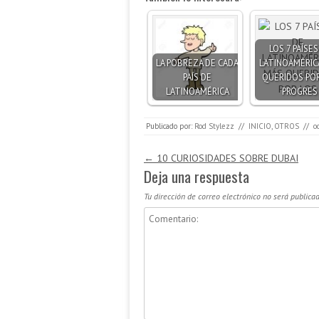
LOS 7 PAÍSES
LA POBREZA DE CADA
LATINOAMÉRIC
PAÍS DE
QUERIDOS POR
LATINOAMÉRICA
PROGRES
Publicado por:
Rod Stylezz
//
INICIO
,
OTROS
//
o
Navegación de entradas
←
10 CURIOSIDADES SOBRE DUBAI
Deja una respuesta
Tu dirección de correo electrónico no será publicad