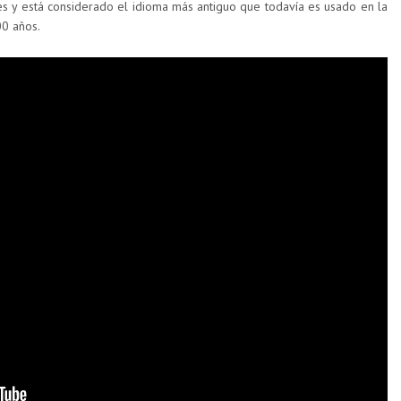
s y está considerado el idioma más antiguo que todavía es usado en la
00 años.