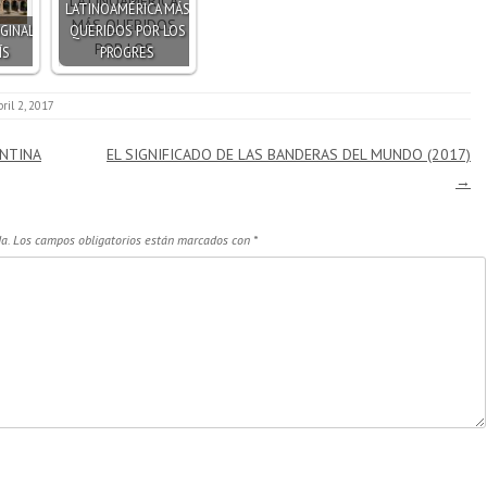
LATINOAMÉRICA MÁS
GINAL
QUERIDOS POR LOS
ÍS
PROGRES
bril 2, 2017
ENTINA
EL SIGNIFICADO DE LAS BANDERAS DEL MUNDO (2017)
→
a.
Los campos obligatorios están marcados con
*