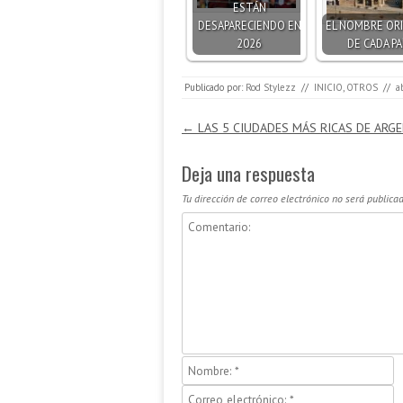
ESTÁN
DESAPARECIENDO EN
EL NOMBRE ORI
2026
DE CADA PA
Publicado por:
Rod Stylezz
//
INICIO
,
OTROS
//
a
Navegación de entradas
←
LAS 5 CIUDADES MÁS RICAS DE ARG
Deja una respuesta
Tu dirección de correo electrónico no será publicad