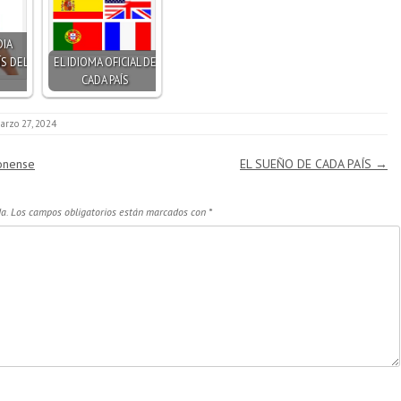
DIA
ÍS DEL
EL IDIOMA OFICIAL DE
CADA PAÍS
arzo 27, 2024
onense
EL SUEÑO DE CADA PAÍS
→
a.
Los campos obligatorios están marcados con
*