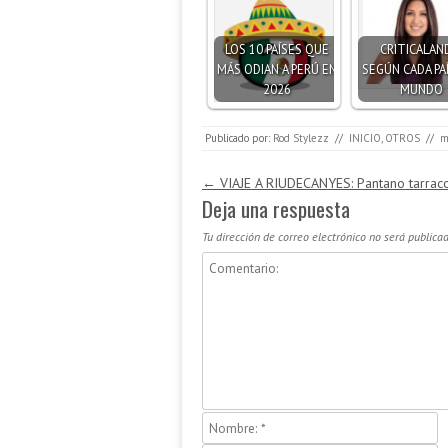
LOS 10 PAÍSES QUE
CRITICALAN
MÁS ODIAN A PERÚ EN
SEGÚN CADA PA
2026
MUNDO
Publicado por:
Rod Stylezz
//
INICIO
,
OTROS
//
m
Navegación de entradas
←
VIAJE A RIUDECANYES: Pantano tarrac
Deja una respuesta
Tu dirección de correo electrónico no será publicad