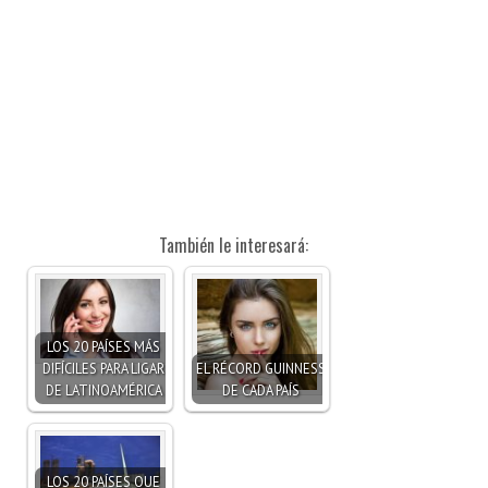
También le interesará:
LOS 20 PAÍSES MÁS
DIFÍCILES PARA LIGAR
EL RÉCORD GUINNESS
DE LATINOAMÉRICA
DE CADA PAÍS
LOS 20 PAÍSES QUE