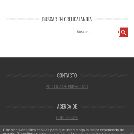
BUSCAR EN CRITICALANDIA
Buscar
CONTACTO
POLÍTICA DE PRIVACIDAD
ACERCA DE
CONTRIBUYE
Este sitio web utiliza cookies para que usted tenga la mejor experiencia de
usuario. Si continúa navegando está dando su consentimiento para la aceptació