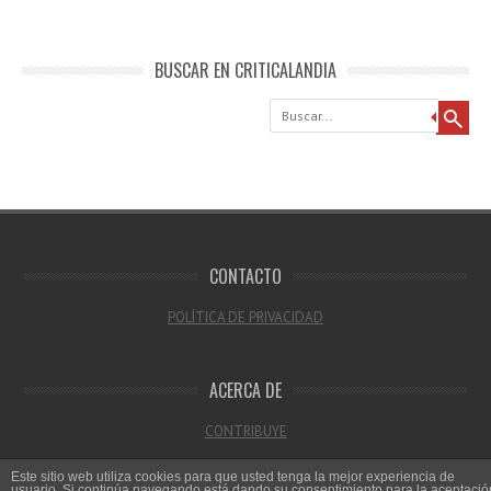
BUSCAR EN CRITICALANDIA
Buscar
CONTACTO
POLÍTICA DE PRIVACIDAD
ACERCA DE
CONTRIBUYE
Este sitio web utiliza cookies para que usted tenga la mejor experiencia de
usuario. Si continúa navegando está dando su consentimiento para la aceptació