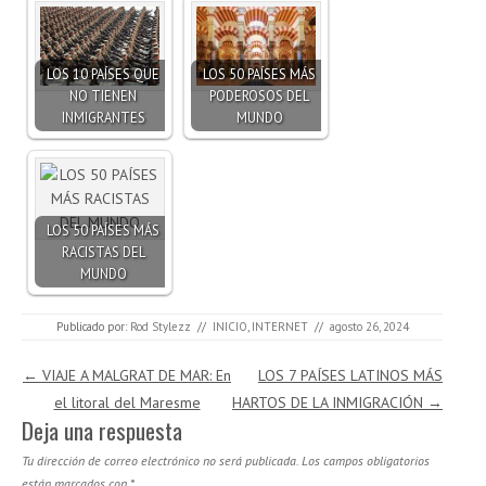
LOS 10 PAÍSES QUE
LOS 50 PAÍSES MÁS
NO TIENEN
PODEROSOS DEL
INMIGRANTES
MUNDO
LOS 50 PAÍSES MÁS
RACISTAS DEL
MUNDO
Publicado por:
Rod Stylezz
//
INICIO
,
INTERNET
//
agosto 26, 2024
Navegación de entradas
←
VIAJE A MALGRAT DE MAR: En
LOS 7 PAÍSES LATINOS MÁS
el litoral del Maresme
HARTOS DE LA INMIGRACIÓN
→
Deja una respuesta
Tu dirección de correo electrónico no será publicada.
Los campos obligatorios
están marcados con
*