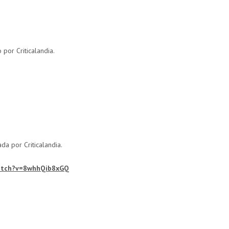
 por Criticalandia.
ada por Criticalandia.
atch?v=8whhQib8xGQ