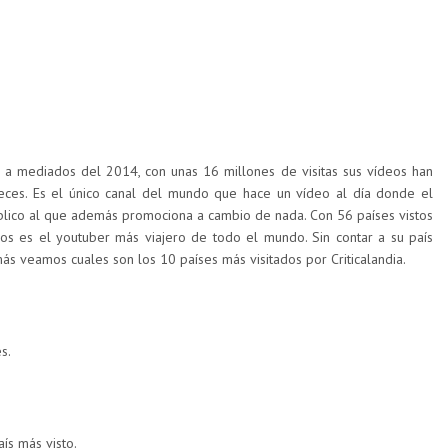
o a mediados del 2014, con unas 16 millones de visitas sus vídeos han
veces. Es el único canal del mundo que hace un vídeo al día donde el
blico al que además promociona a cambio de nada. Con 56 países vistos
ños es el youtuber más viajero de todo el mundo. Sin contar a su país
ás veamos cuales son los 10 países más visitados por Criticalandia.
s.
ís más visto.