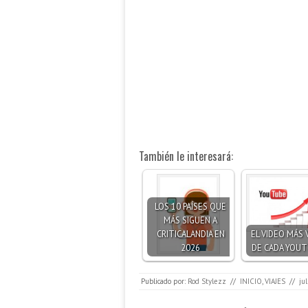
También le interesará:
LOS 10 PAÍSES QUE
MÁS SIGUEN A
CRITICALANDIA EN
EL VIDEO MÁS 
2026
DE CADA YOU
Publicado por:
Rod Stylezz
//
INICIO
,
VIAJES
//
ju