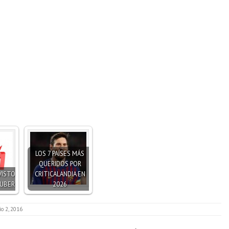
LOS 7 PAÍSES MÁS
QUERIDOS POR
VISTO
CRITICALANDIA EN
TUBER
2026
lio 2, 2016