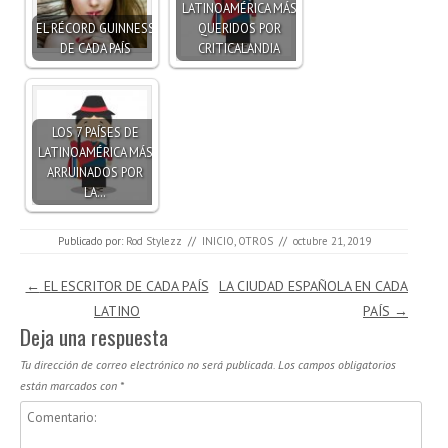
LATINOAMÉRICA MÁS
EL RÉCORD GUINNESS
QUERIDOS POR
DE CADA PAÍS
CRITICALANDIA
LOS 7 PAÍSES DE
LATINOAMÉRICA MÁS
ARRUINADOS POR
LA…
Publicado por:
Rod Stylezz
//
INICIO
,
OTROS
//
octubre 21, 2019
Navegación de entradas
←
EL ESCRITOR DE CADA PAÍS
LA CIUDAD ESPAÑOLA EN CADA
LATINO
PAÍS
→
Deja una respuesta
Tu dirección de correo electrónico no será publicada.
Los campos obligatorios
están marcados con
*