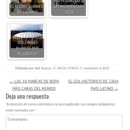
MÁS PELIGROSAS DE
EL RÉCORD GUINNESS
LATINOAMÉRICA EN
DE CADA PAÍS
2026
LOS 7 PAÍSES
BLANCOS MÁS
PELIGROSOS
Publicado por:
Rod Stylezz
//
INICIO
,
OTROS
//
noviembre 8, 2019
Navegación de entradas
←
LAS 10 MARCAS DE ROPA
EL GOL HISTÓRICO DE CADA
MÁS CARAS DEL MUNDO
PAÍS LATINO
→
Deja una respuesta
Tu dirección de correo electrónico no será publicada.
Los campos obligatorios
están marcados con
*