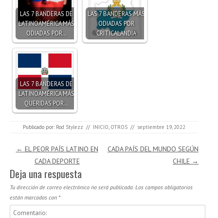
LAS 7 BANDERAS DE
LAS 7 BANDERAS MÁS
LATINOAMÉRICA MÁS
ODIADAS POR
ODIADAS POR…
CRITICALANDIA
LAS 7 BANDERAS DE
LATINOAMÉRICA MÁS
QUERIDAS POR…
Publicado por:
Rod Stylezz
//
INICIO
,
OTROS
//
septiembre 19, 2022
Navegación de entradas
←
EL PEOR PAÍS LATINO EN
CADA PAÍS DEL MUNDO SEGÚN
CADA DEPORTE
CHILE
→
Deja una respuesta
Tu dirección de correo electrónico no será publicada.
Los campos obligatorios
están marcados con
*