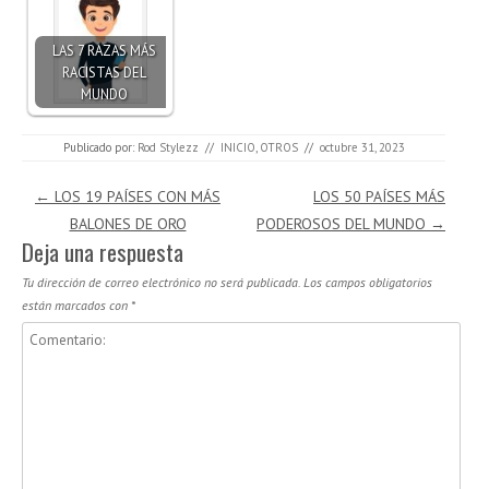
LAS 7 RAZAS MÁS
RACISTAS DEL
MUNDO
Publicado por:
Rod Stylezz
//
INICIO
,
OTROS
//
octubre 31, 2023
Navegación de entradas
←
LOS 19 PAÍSES CON MÁS
LOS 50 PAÍSES MÁS
BALONES DE ORO
PODEROSOS DEL MUNDO
→
Deja una respuesta
Tu dirección de correo electrónico no será publicada.
Los campos obligatorios
están marcados con
*