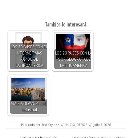
También le interesará:
LOS 20 PAÍSES CON EL
INTERNET MÁS
LOS 20 PAÍSES CON LA
RÁPIDO DE
PEOR GEOGRAFÍA DE
LATINOAMÉRICA
LATINOAMÉRICA
VIAJE A OLVAN: Pasado
industrial
Publicado por:
Rod Stylezz
//
INICIO
,
OTROS
//
julio 5, 2026
Navegación de entradas