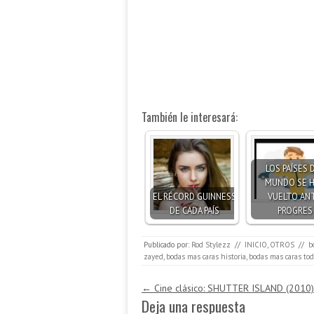
También le interesará:
LOS PAÍSES 
MUNDO SE 
EL RÉCORD GUINNESS
VUELTO ANT
DE CADA PAÍS
PROGRES
Publicado por:
Rod Stylezz
//
INICIO
,
OTROS
//
b
zayed
,
bodas mas caras historia
,
bodas mas caras to
Navegación de entradas
←
Cine clásico: SHUTTER ISLAND (2010)
Deja una respuesta