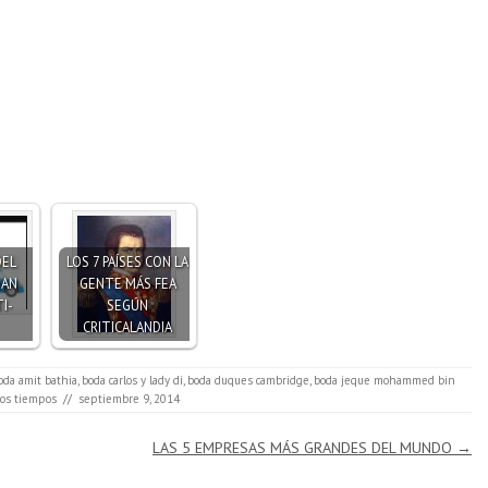
DEL
LOS 7 PAÍSES CON LA
HAN
GENTE MÁS FEA
I-
SEGÚN
CRITICALANDIA
oda amit bathia
,
boda carlos y lady di
,
boda duques cambridge
,
boda jeque mohammed bin
dos tiempos
//
septiembre 9, 2014
LAS 5 EMPRESAS MÁS GRANDES DEL MUNDO
→