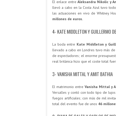
El enlace entre
Aleksandra Nikolic y A
llevó a cabo en la Costa Azul tuvo tod
las actuaciones en vivo de Whitney Hous
millones de euros.
4- KATE MIDDLETON Y GUILLERMO D
La boda entre
Kate Middleton y Guil
llevado a cabo en Londres tuvo más de 
de espectadores; el enorme presupuesto 
real británica hizo que el coste total fu
3- VANISHA MITTAL Y AMIT BATHIA
El matrimonio entre
Vanisha Mittal y A
Versalles y contó con todo tipo de lujo
fuegos artificiales; con más de mil invit
total del evento fue de unos
46 millone