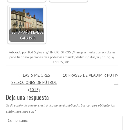
EL TAMAÑO REAL DE
CADA PAÍS
Publicado por:
Rod Stylezz
//
INICIO
,
OTROS
//
angela merkel
,
barack obama
,
papa francisco
,
personas mas poderosas mundo
,
vladimir putin
,
xi jinping
//
abril 27, 2015
Navegación de entradas
←
LAS 5 MEJORES
10 FRASES DE VLADIMIR PUTIN
SELECCIONES DE FÚTBOL
→
(2015)
Deja una respuesta
Tu dirección de correo electrónico no será publicada.
Los campos obligatorios
están marcados con
*