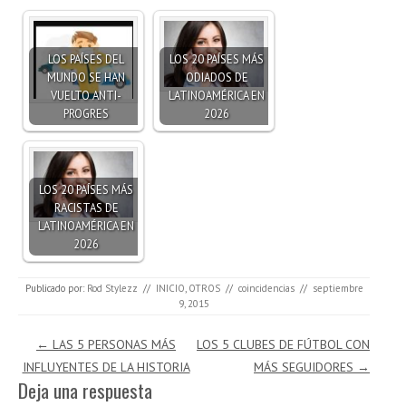
LOS PAÍSES DEL
LOS 20 PAÍSES MÁS
MUNDO SE HAN
ODIADOS DE
VUELTO ANTI-
LATINOAMÉRICA EN
PROGRES
2026
LOS 20 PAÍSES MÁS
RACISTAS DE
LATINOAMÉRICA EN
2026
Publicado por:
Rod Stylezz
//
INICIO
,
OTROS
//
coincidencias
//
septiembre
9, 2015
Navegación de entradas
←
LAS 5 PERSONAS MÁS
LOS 5 CLUBES DE FÚTBOL CON
INFLUYENTES DE LA HISTORIA
MÁS SEGUIDORES
→
Deja una respuesta