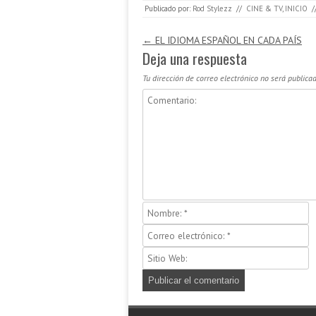
Publicado por:
Rod Stylezz
//
CINE & TV
,
INICIO
/
Navegación de entradas
←
EL IDIOMA ESPAÑOL EN CADA PAÍS
Deja una respuesta
Tu dirección de correo electrónico no será publicad