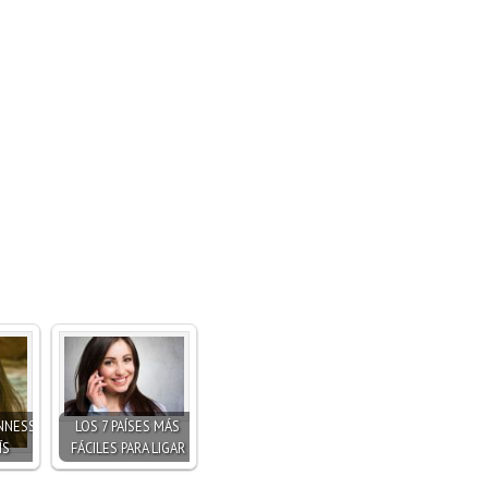
NNESS
LOS 7 PAÍSES MÁS
ÍS
FÁCILES PARA LIGAR