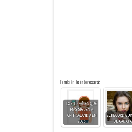
También le interesará:
LOS 10 PAÍSES QUE
MÁS SIGUEN A
CRITICALANDIA EN
EL RÉCORD GUI
2026
DE CADA PA