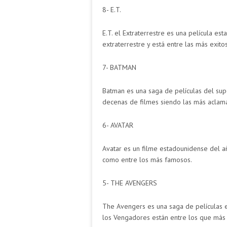
8- E.T.
E.T. el Extraterrestre es una película es
extraterrestre y está entre las más exito
7- BATMAN
Batman es una saga de películas del su
decenas de filmes siendo las más aclamad
6- AVATAR
Avatar es un filme estadounidense del añ
como entre los más famosos.
5- THE AVENGERS
The Avengers es una saga de películas
los Vengadores están entre los que más d