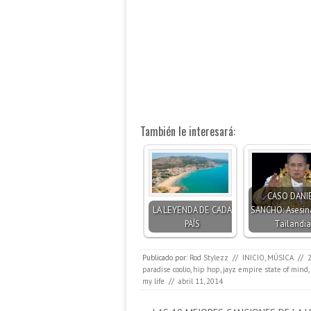
También le interesará:
CASO DANI
LA LEYENDA DE CADA
SANCHO: Asesin
PAÍS
Tailandia
Publicado por:
Rod Stylezz
//
INICIO
,
MÚSICA
//
paradise coolio
,
hip hop
,
jayz empire state of mind
,
my life
//
abril 11, 2014
Navegación de entradas