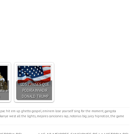
EL
LOS 7 PAISES QUE
ato en
PODRÍA INVADIR
DONALD TRUMP
2pac hit em up ghetto gospel
,
eminem lose yourself sing for the moment
,
gangsta
kanye west all the lights
,
mejores canciones rap
,
notorius big juicy hipnotize
,
the game