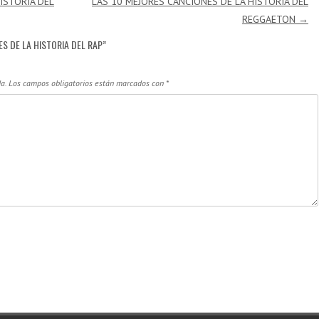
ISTORIA DEL
LAS 10 MEJORES CANCIONES DE LA HISTORIA DEL
REGGAETON
→
S DE LA HISTORIA DEL RAP
”
a.
Los campos obligatorios están marcados con
*