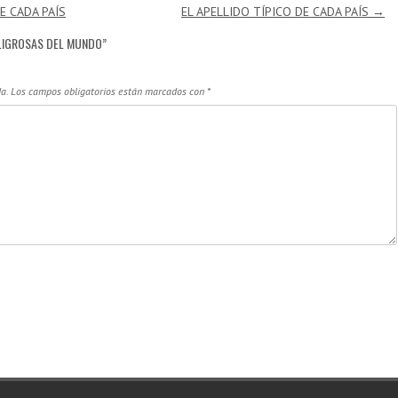
E CADA PAÍS
EL APELLIDO TÍPICO DE CADA PAÍS
→
ELIGROSAS DEL MUNDO
”
a.
Los campos obligatorios están marcados con
*