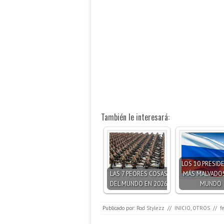
También le interesará:
LOS 10 PRESID
LAS 7 PEORES COSAS
MÁS MALVADO
DEL MUNDO EN 2026
MUNDO
Publicado por:
Rod Stylezz
//
INICIO
,
OTROS
//
f