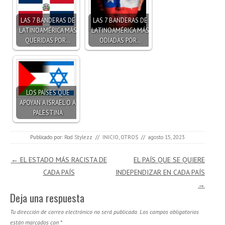
LAS 7 BANDERAS DE
LAS 7 BANDERAS DE
LATINOAMÉRICA MÁS
LATINOAMÉRICA MÁS
QUERIDAS POR…
ODIADAS POR…
LOS PAÍSES QUE
APOYAN A ISRAEL O A
PALESTINA
Publicado por:
Rod Stylezz
//
INICIO
,
OTROS
//
agosto 15, 2023
Navegación de entradas
←
EL ESTADO MÁS RACISTA DE
EL PAÍS QUE SE QUIERE
CADA PAÍS
INDEPENDIZAR EN CADA PAÍS
→
Deja una respuesta
Tu dirección de correo electrónico no será publicada.
Los campos obligatorios
están marcados con
*