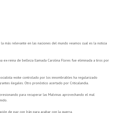
 la más relevante en las naciones del mundo veamos cual es la noticia
a ex-reina de belleza llamada Carolina Flores fue eliminada a tiros por
socialista woke controlado por los innombrables ha regularizado
antes ilegales. Otro pronóstico acertado por Criticalandia.
á presionando para recuperar las Malvinas aprovechando el mal
nido.
ación de paz con Irán para acabar con la guerra.