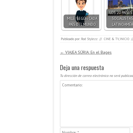
LOS 20 PAÍSE
MILEI SEGÚN CADA
SOCIALISTAS
PAÍS DEL MUNDO
LATINOAMÉR
Publicado por:
Rod Stylezz
//
CINE & TV
,
INICIO
/
Navegación de entradas
←
VIAJEA SÚRIA: En el Bages
Deja una respuesta
Tu dirección de correo electrónico no será publicad