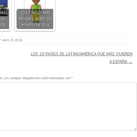
S MÁS
LOS 7 PAÍSES MÁS
 DE
PROGRES-WOKE DEL
ICA
MUNDO EN 2026
/
abril 25, 2026
LOS 20 PAÍSES DE LATINOAMÉRICA QUE MÁS QUIEREN
A ESPAÑA
→
a.
Los campos obligatorios están marcados con
*