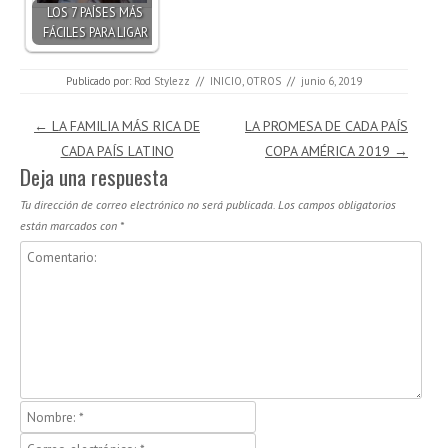
LOS 7 PAÍSES MÁS
FÁCILES PARA LIGAR
Publicado por:
Rod Stylezz
//
INICIO
,
OTROS
//
junio 6, 2019
Navegación de entradas
←
LA FAMILIA MÁS RICA DE
LA PROMESA DE CADA PAÍS
CADA PAÍS LATINO
COPA AMÉRICA 2019
→
Deja una respuesta
Tu dirección de correo electrónico no será publicada.
Los campos obligatorios
están marcados con
*