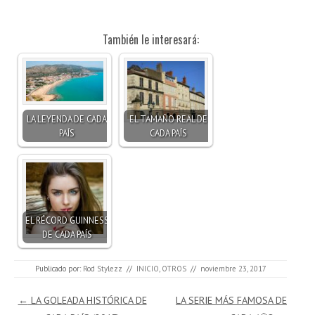
También le interesará:
LA LEYENDA DE CADA
EL TAMAÑO REAL DE
PAÍS
CADA PAÍS
EL RÉCORD GUINNESS
DE CADA PAÍS
Publicado por:
Rod Stylezz
//
INICIO
,
OTROS
//
noviembre 23, 2017
Navegación de entradas
←
LA GOLEADA HISTÓRICA DE
LA SERIE MÁS FAMOSA DE