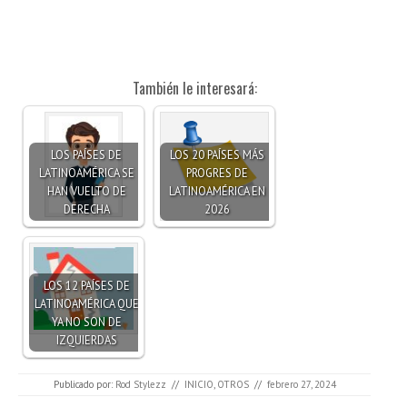
También le interesará:
LOS PAÍSES DE
LOS 20 PAÍSES MÁS
LATINOAMÉRICA SE
PROGRES DE
HAN VUELTO DE
LATINOAMÉRICA EN
DERECHA
2026
LOS 12 PAÍSES DE
LATINOAMÉRICA QUE
YA NO SON DE
IZQUIERDAS
Publicado por:
Rod Stylezz
//
INICIO
,
OTROS
//
febrero 27, 2024