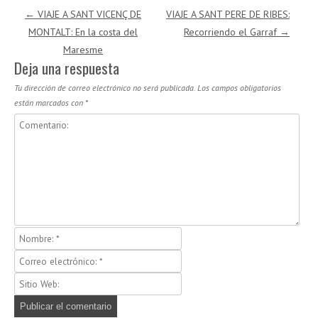
Navegación de entradas
←
VIAJE A SANT VICENÇ DE
VIAJE A SANT PERE DE RIBES:
MONTALT: En la costa del
Recorriendo el Garraf
→
Maresme
Deja una respuesta
Tu dirección de correo electrónico no será publicada.
Los campos obligatorios
están marcados con
*