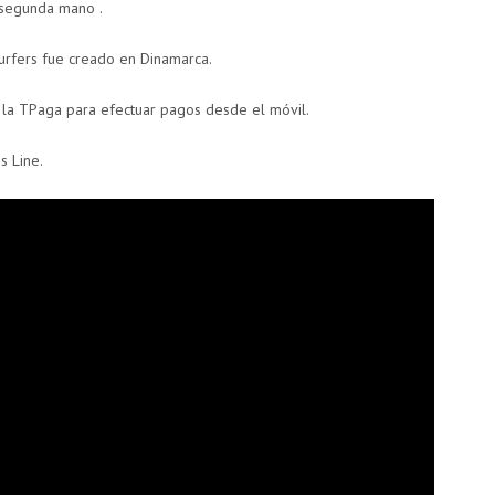
 segunda mano .
urfers fue creado en Dinamarca.
 la TPaga para efectuar pagos desde el móvil.
s Line.