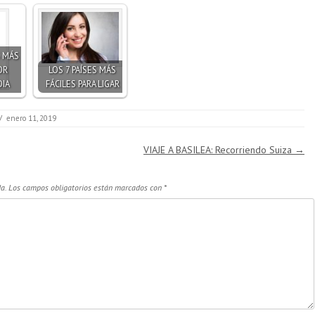
S MÁS
OR
LOS 7 PAÍSES MÁS
DIA
FÁCILES PARA LIGAR
/
enero 11, 2019
VIAJE A BASILEA: Recorriendo Suiza
→
a.
Los campos obligatorios están marcados con
*