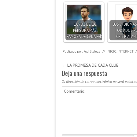
LA VOZ DE LA
LOS 7 IDIOMA
PERSONA MÁS
ODIADOS P
FAMOSA DE CADA PAÍS
CRITICALAN
Publicado por:
Rod Stylezz
//
INICIO
,
INTERNET
/
Navegación de entradas
←
LA PROMESA DE CADA CLUB
Deja una respuesta
Tu dirección de correo electrónico no será publicad