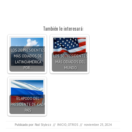
También le interesará:
LOS 20 PRESIDENTES
MÁS ODIADOS DE
LOS 50 PRESIDENTES
LATINOAMÉRICA
MÁS ODIADOS DEL
POR…
MUNDO
EL APODO DEL
PRESIDENTE DE CADA
PAÍS
Publicado por:
Rod Stylezz
//
INICIO
,
OTROS
//
noviembre 25, 2024