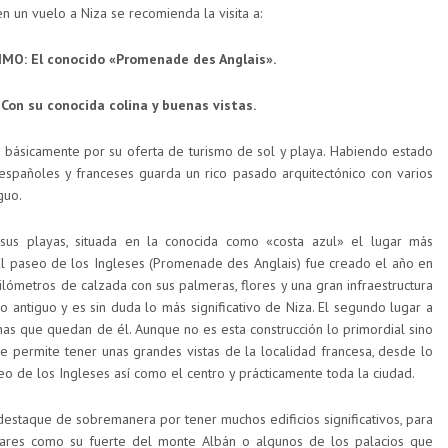
en un vuelo a Niza se recomienda la visita a:
MO: El conocido «Promenade des Anglais».
Con su conocida colina y buenas vistas.
 básicamente por su oferta de turismo de sol y playa. Habiendo estado
, españoles y franceses guarda un rico pasado arquitectónico con varios
guo.
sus playas, situada en la conocida como «costa azul» el lugar más
l paseo de los Ingleses (Promenade des Anglais) fue creado el año en
lómetros de calzada con sus palmeras, flores y una gran infraestructura
co antiguo y es sin duda lo más significativo de Niza. El segundo lugar a
nas que quedan de él. Aunque no es esta construcción lo primordial sino
ue permite tener unas grandes vistas de la localidad francesa, desde lo
eo de los Ingleses así como el centro y prácticamente toda la ciudad.
estaque de sobremanera por tener muchos edificios significativos, para
ares como su fuerte del monte Albán o algunos de los palacios que