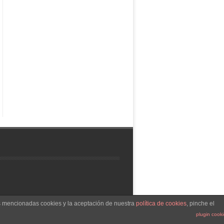
as mencionadas cookies y la aceptación de nuestra
política de cookies
, pinche el
Tema Leaf
funciona con
WordPress
plugin cook