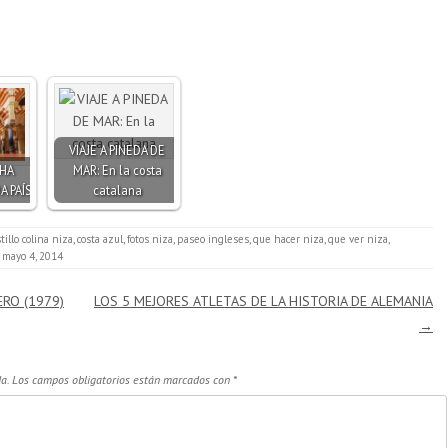
VIAJE A PINEDA DE
 HA
MAR: En la costa
A PAÍS
catalana
tillo colina niza
,
costa azul
,
fotos niza
,
paseo ingleses
,
que hacer niza
,
que ver niza
,
mayo 4, 2014
ERO (1979)
LOS 5 MEJORES ATLETAS DE LA HISTORIA DE ALEMANIA
→
a.
Los campos obligatorios están marcados con
*