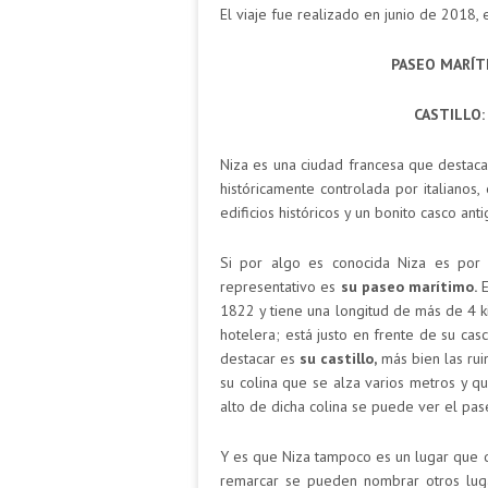
El viaje fue realizado en junio de 2018, 
PASEO MARÍTI
CASTILLO: 
Niza es una ciudad francesa que destaca
históricamente controlada por italianos
edificios históricos y un bonito casco anti
Si por algo es conocida Niza es por 
representativo es
su paseo marítimo.
E
1822 y tiene una longitud de más de 4 ki
hotelera; está justo en frente de su cas
destacar es
su castillo,
más bien las rui
su colina que se alza varios metros y q
alto de dicha colina se puede ver el pas
Y es que Niza tampoco es un lugar que d
remarcar se pueden nombrar otros lug