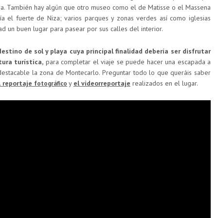
a. También hay algún que otro museo como el de Matisse o el Massena
ía el fuerte de Niza; varios parques y zonas verdes así como iglesias
d un buen lugar para pasear por sus calles del interior.
estino de sol y playa cuya principal finalidad debería ser disfrutar
ura turística,
para completar el viaje se puede hacer una escapada a
estacable la zona de Montecarlo. Preguntar todo lo que queráis saber
l reportaje f
y
el videorreportaje
realizados en el lugar.
otográfico