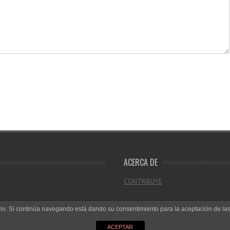
ACERCA DE
CONTRIBUYE
uario. Si continúa navegando está dando su consentimiento para la aceptación de l
ACEPTAR