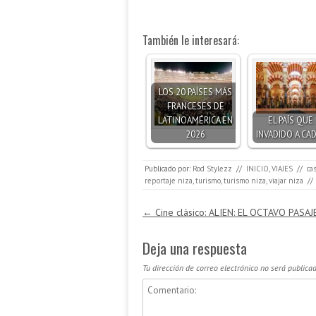
También le interesará:
LOS 20 PAÍSES MÁS
FRANCESES DE
LATINOAMÉRICA EN
EL PAÍS QUE
2026
INVADIDO A CAD
Publicado por:
Rod Stylezz
//
INICIO
,
VIAJES
//
cas
reportaje niza
,
turismo
,
turismo niza
,
viajar niza
//
Navegación de entradas
←
Cine clásico: ALIEN: EL OCTAVO PASAJ
Deja una respuesta
Tu dirección de correo electrónico no será publicad