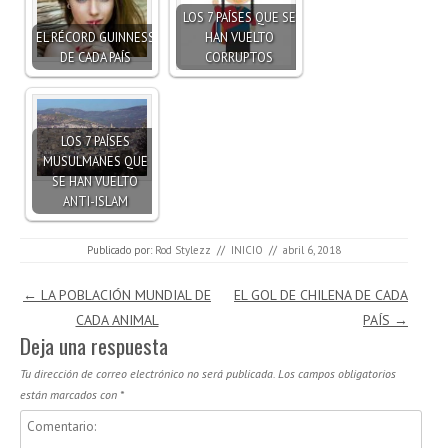
LOS 7 PAÍSES QUE SE
EL RÉCORD GUINNESS
HAN VUELTO
DE CADA PAÍS
CORRUPTOS
LOS 7 PAÍSES
MUSULMANES QUE
SE HAN VUELTO
ANTI-ISLAM
Publicado por:
Rod Stylezz
//
INICIO
//
abril 6, 2018
Navegación de entradas
←
LA POBLACIÓN MUNDIAL DE
EL GOL DE CHILENA DE CADA
CADA ANIMAL
PAÍS
→
Deja una respuesta
Tu dirección de correo electrónico no será publicada.
Los campos obligatorios
están marcados con
*