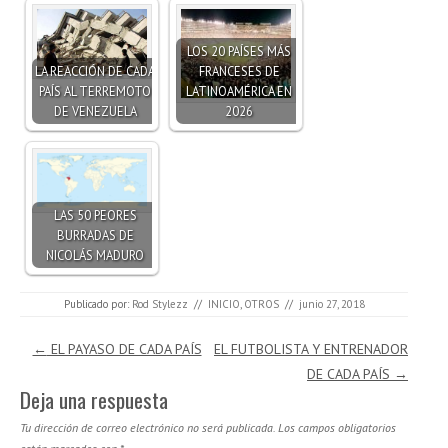
LOS 20 PAÍSES MÁS
LA REACCIÓN DE CADA
FRANCESES DE
PAÍS AL TERREMOTO
LATINOAMÉRICA EN
DE VENEZUELA
2026
LAS 50 PEORES
BURRADAS DE
NICOLÁS MADURO
Publicado por:
Rod Stylezz
//
INICIO
,
OTROS
//
junio 27, 2018
Navegación de entradas
←
EL PAYASO DE CADA PAÍS
EL FUTBOLISTA Y ENTRENADOR
DE CADA PAÍS
→
Deja una respuesta
Tu dirección de correo electrónico no será publicada.
Los campos obligatorios