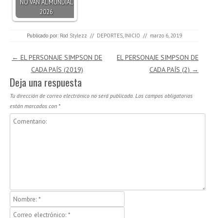
NO VAN AL MUNDIAL
2026
Publicado por:
Rod Stylezz
//
DEPORTES
,
INICIO
//
marzo 6, 2019
Navegación de entradas
←
EL PERSONAJE SIMPSON DE
EL PERSONAJE SIMPSON DE
CADA PAÍS (2019)
CADA PAÍS (2)
→
Deja una respuesta
Tu dirección de correo electrónico no será publicada.
Los campos obligatorios
están marcados con
*