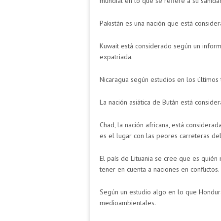
mundial en lo que se refiere a su sanida
Pakistán es una nación que está considera
Kuwait está considerado según un infor
expatriada.
Nicaragua según estudios en los últimos
La nación asiática de Bután está conside
Chad, la nación africana, está considera
es el lugar con las peores carreteras del
El país de Lituania se cree que es quién
tener en cuenta a naciones en conflictos.
Según un estudio algo en lo que Honduras
medioambientales.