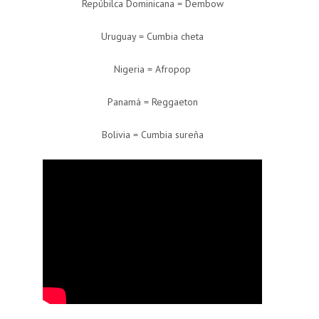
Repúbilca Dominicana = Dembow
Uruguay = Cumbia cheta
Nigeria = Afropop
Panamá = Reggaeton
Bolivia = Cumbia sureña