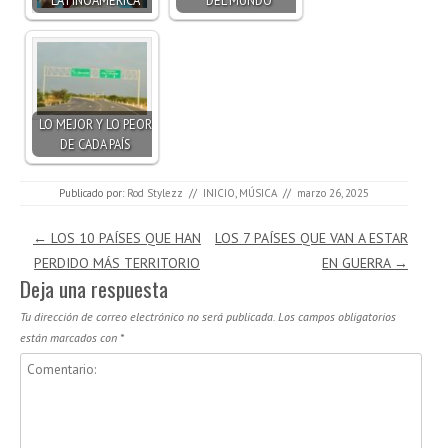
LO MEJOR Y LO PEOR
DE CADA PAÍS
Publicado por:
Rod Stylezz
//
INICIO
,
MÚSICA
//
marzo 26, 2025
Navegación de entradas
←
LOS 10 PAÍSES QUE HAN
LOS 7 PAÍSES QUE VAN A ESTAR
PERDIDO MÁS TERRITORIO
EN GUERRA
→
Deja una respuesta
Tu dirección de correo electrónico no será publicada.
Los campos obligatorios
están marcados con
*