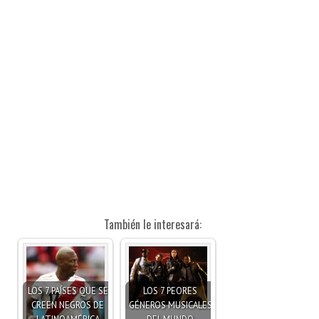
También le interesará:
LOS 7 PAÍSES QUE SE
LOS 7 PEORES
CREEN NEGROS DE
GÉNEROS MUSICALES
LATINOAMÉRICA
DEL MUNDO