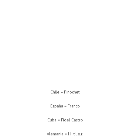
Chile = Pinochet
España = Franco
Cuba = Fidel Castro
Alemania = H.i.t.l.e.r.