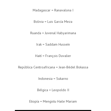
Madagascar = Ranavalona I
Bolivia = Luis García Meza
Ruanda = Juvenal Habyarimana
Irak = Saddam Husseín
Haití = François Duvalier
República Centroafricana = Jean-Bédel Bokassa
Indonesia = Sukarno
Bélgica = Leopoldo II
Etiopía = Mengistu Haile Mariam