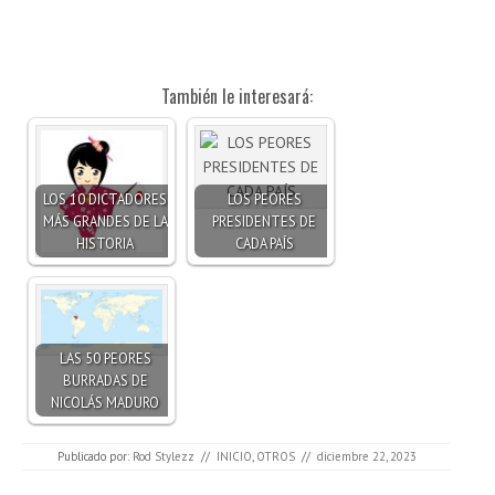
También le interesará:
LOS 10 DICTADORES
LOS PEORES
MÁS GRANDES DE LA
PRESIDENTES DE
HISTORIA
CADA PAÍS
LAS 50 PEORES
BURRADAS DE
NICOLÁS MADURO
Publicado por:
Rod Stylezz
//
INICIO
,
OTROS
//
diciembre 22, 2023