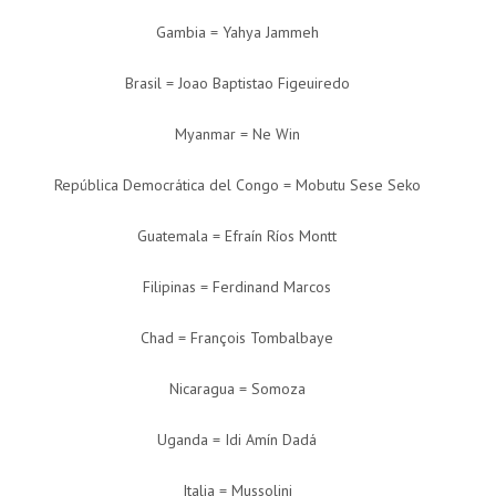
Gambia = Yahya Jammeh
Brasil = Joao Baptistao Figeuiredo
Myanmar = Ne Win
República Democrática del Congo = Mobutu Sese Seko
Guatemala = Efraín Ríos Montt
Filipinas = Ferdinand Marcos
Chad = François Tombalbaye
Nicaragua = Somoza
Uganda = Idi Amín Dadá
Italia = Mussolini