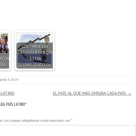
LOS 7 PAÍSES DE
S DE
LATINOAMÉRICA QUE
A CON
ESTÁN
BIA
DESPARECIENDO EN…
gosto 9, 2019
 LATINO
EL PAÍS AL QUE MÁS EMIGRA CADA PAÍS
→
ADA PAÍS LATINO
”
a.
Los campos obligatorios están marcados con
*