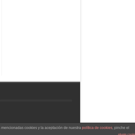
as mencionadas cookies y la aceptación de nuestra
política de cookies
, pinche el
Tema Leaf
funciona con
WordPress
plugin cook