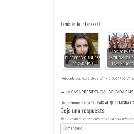
También le interesará:
LOS 20 PAÍSE
EL RÉCORD GUINNESS
LATINOAMÉRIC
DE CADA PAÍS
MÁS XENOFO
Publicado por:
Rod Stylezz
//
INICIO
,
OTROS
//
a
Navegación de entradas
←
LA CASA PRESIDENCIAL DE CADA PAÍS
Un pensamiento en “
EL PAÍS AL QUE EMIGRA C
Deja una respuesta
Tu dirección de correo electrónico no será publicad