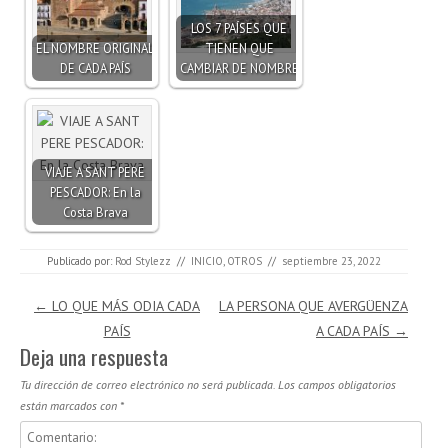
LOS 7 PAÍSES QUE
EL NOMBRE ORIGINAL
TIENEN QUE
DE CADA PAÍS
CAMBIAR DE NOMBRE
VIAJE A SANT PERE
PESCADOR: En la
Costa Brava
Publicado por:
Rod Stylezz
//
INICIO
,
OTROS
//
septiembre 23, 2022
Navegación de entradas
←
LO QUE MÁS ODIA CADA
LA PERSONA QUE AVERGÜENZA
PAÍS
A CADA PAÍS
→
Deja una respuesta
Tu dirección de correo electrónico no será publicada.
Los campos obligatorios
están marcados con
*