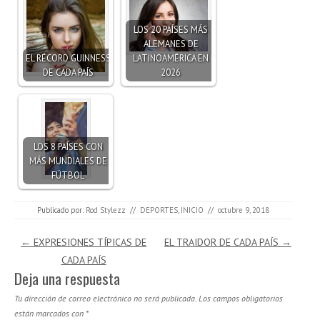
LOS 20 PAÍSES MÁS
ALEMANES DE
EL RÉCORD GUINNESS
LATINOAMÉRICA EN
DE CADA PAÍS
2026
LOS 8 PAÍSES CON
MÁS MUNDIALES DE
FÚTBOL
Publicado por:
Rod Stylezz
//
DEPORTES
,
INICIO
//
octubre 9, 2018
Navegación de entradas
←
EXPRESIONES TÍPICAS DE
EL TRAIDOR DE CADA PAÍS
→
CADA PAÍS
Deja una respuesta
Tu dirección de correo electrónico no será publicada.
Los campos obligatorios
están marcados con
*