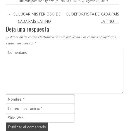
Publicado por:
Rod Stylezz
//
INICIO
,
OTROS
//
agosto 25, 2019
Navegación de entradas
←
EL LUGAR MISTERIOSO DE
EL DEPORTISTA DE CADA PAÍS
CADA PAÍS LATINO
LATINO
→
Deja una respuesta
Tu dirección de correo electrónico no será publicada.
Los campos obligatorios
están marcados con
*