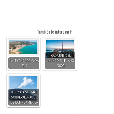
También le interesará:
CADA PAÍS DEL
LA LEYENDA DE CADA
MUNDO EN EL AÑO
PAÍS
3000
LOS 20 PAÍSES MÁS
SOBREVALORADOS
DE LATINOAMÉRICA