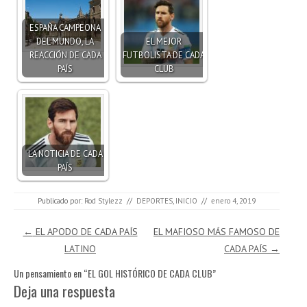
ESPAÑA CAMPEONA
DEL MUNDO, LA
EL MEJOR
REACCIÓN DE CADA
FUTBOLISTA DE CADA
PAÍS
CLUB
LA NOTICIA DE CADA
PAÍS
Publicado por:
Rod Stylezz
//
DEPORTES
,
INICIO
//
enero 4, 2019
Navegación de entradas
←
EL APODO DE CADA PAÍS
EL MAFIOSO MÁS FAMOSO DE
LATINO
CADA PAÍS
→
Un pensamiento en “
EL GOL HISTÓRICO DE CADA CLUB
”
Deja una respuesta