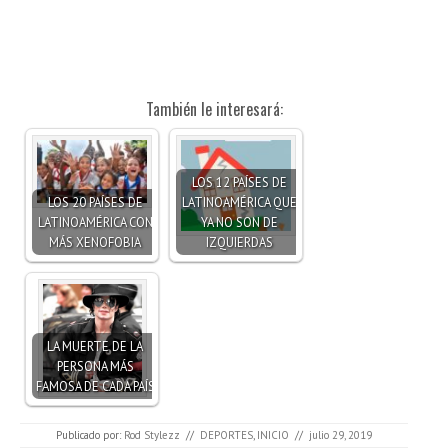
También le interesará:
LOS 12 PAÍSES DE
LOS 20 PAÍSES DE
LATINOAMÉRICA QUE
LATINOAMÉRICA CON
YA NO SON DE
MÁS XENOFOBIA
IZQUIERDAS
LA MUERTE DE LA
PERSONA MÁS
FAMOSA DE CADA PAÍS
Publicado por:
Rod Stylezz
//
DEPORTES
,
INICIO
//
julio 29, 2019