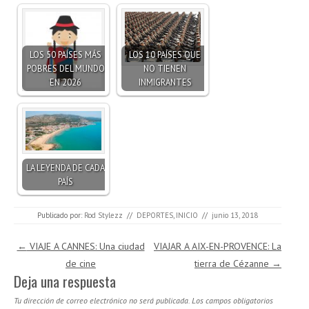
LOS 50 PAÍSES MÁS
LOS 10 PAÍSES QUE
POBRES DEL MUNDO
NO TIENEN
EN 2026
INMIGRANTES
LA LEYENDA DE CADA
PAÍS
Publicado por:
Rod Stylezz
//
DEPORTES
,
INICIO
//
junio 13, 2018
Navegación de entradas
←
VIAJE A CANNES: Una ciudad
VIAJAR A AIX-EN-PROVENCE: La
de cine
tierra de Cézanne
→
Deja una respuesta
Tu dirección de correo electrónico no será publicada.
Los campos obligatorios