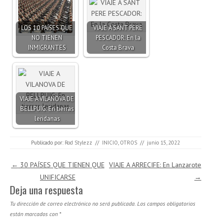
LOS 10 PAÍSES QUE
VIAJE A SANT PERE
NO TIENEN
PESCADOR: En la
INMIGRANTES
Costa Brava
VIAJE A VILANOVA DE
BELLPUIG: En tierras
leridanas
Publicado por:
Rod Stylezz
//
INICIO
,
OTROS
//
junio 15, 2022
Navegación de entradas
←
30 PAÍSES QUE TIENEN QUE
VIAJE A ARRECIFE: En Lanzarote
UNIFICARSE
→
Deja una respuesta
Tu dirección de correo electrónico no será publicada.
Los campos obligatorios
están marcados con
*