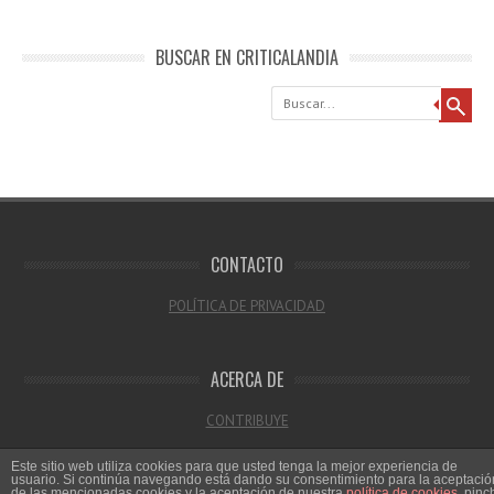
BUSCAR EN CRITICALANDIA
Buscar
CONTACTO
POLÍTICA DE PRIVACIDAD
ACERCA DE
CONTRIBUYE
Este sitio web utiliza cookies para que usted tenga la mejor experiencia de
usuario. Si continúa navegando está dando su consentimiento para la aceptació
de las mencionadas cookies y la aceptación de nuestra
política de cookies
, pinc